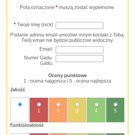
Pola oznaczone
*
muszą zostać wypełnione.
*
Twoje imię (nick)
Podanie adresu email umożliwi innym kontakt z Tobą.
Twój email nie będzie publicznie widoczny.
Email:
Numer Gadu-
Gadu:
Oceny punktowe
1 - ocena najgorsza / 5 - ocena najlepsza
Jakość
nie
1
2
3
4
5
oceniam
Funkcjonalność