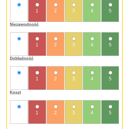
nie
1
2
3
4
5
oceniam
Niezawodność
nie
1
2
3
4
5
oceniam
Dokładność
nie
1
2
3
4
5
oceniam
Koszt
nie
1
2
3
4
5
oceniam