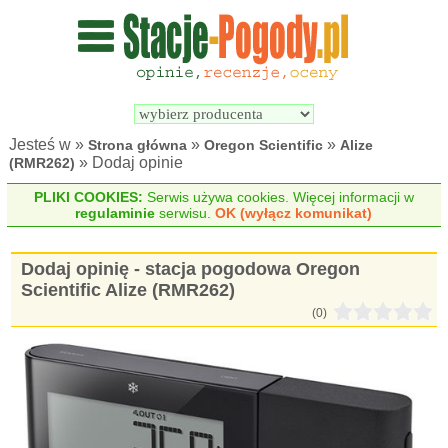
Wyszukiwarka 
Porównywarka 
stacji 
stacji 
pogodowych
pogodowych
Jesteś w »
»
»
Strona główna
Oregon Scientific
Alize
» Dodaj opinie
(RMR262)
PLIKI COOKIES:
Serwis używa cookies. Więcej informacji w
regulaminie
serwisu.
OK (wyłącz komunikat)
Dodaj opinię - stacja pogodowa Oregon
Scientific Alize (RMR262)
(0)