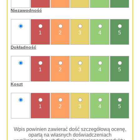
oceniam
Niezawodność
nie
1
2
3
4
5
oceniam
Dokładność
nie
1
2
3
4
5
oceniam
Koszt
nie
1
2
3
4
5
oceniam
Wpis powinien zawierać dość szczegółową ocenę,
opartą na własnych doświadczeniach