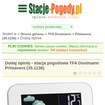
Wyszukiwarka 
Porównywarka 
stacji 
stacji 
pogodowych
pogodowych
Jesteś w »
»
»
Strona główna
TFA Dostmann
Primavera
» Dodaj opinie
(35.1136)
PLIKI COOKIES:
Serwis używa cookies. Więcej informacji w
regulaminie
serwisu.
OK (wyłącz komunikat)
Dodaj opinię - stacja pogodowa TFA Dostmann
Primavera (35.1136)
(0)