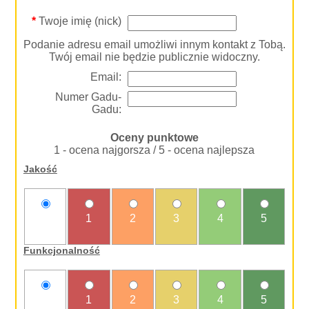
*
Twoje imię (nick)
Podanie adresu email umożliwi innym kontakt z Tobą.
Twój email nie będzie publicznie widoczny.
Email:
Numer Gadu-
Gadu:
Oceny punktowe
1 - ocena najgorsza / 5 - ocena najlepsza
Jakość
nie
1
2
3
4
5
oceniam
Funkcjonalność
nie
1
2
3
4
5