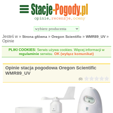
Wyszukiwarka 
Porównywarka 
stacji 
stacji 
pogodowych
pogodowych
Jesteś w »
»
»
»
Strona główna
Oregon Scientific
WMR89_UV
Opinie
PLIKI COOKIES:
Serwis używa cookies. Więcej informacji w
regulaminie
serwisu.
OK (wyłącz komunikat)
Opinie stacja pogodowa Oregon Scientific
WMR89_UV
(0)