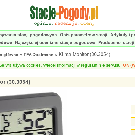
nywarka stacji pogodowych
Opis parametrów stacji
Artykuły i 
godowe
Najczęściej oceniane stacje pogodowe
Producenci stacj
»
» Klima-Monitor (30.3054)
na główna
TFA Dostmann
erwis używa cookies. Więcej informacji w
regulaminie
serwisu.
OK (w
r (30.3054)