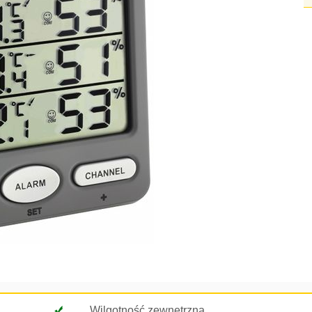
Wilgotność zewnętrzna