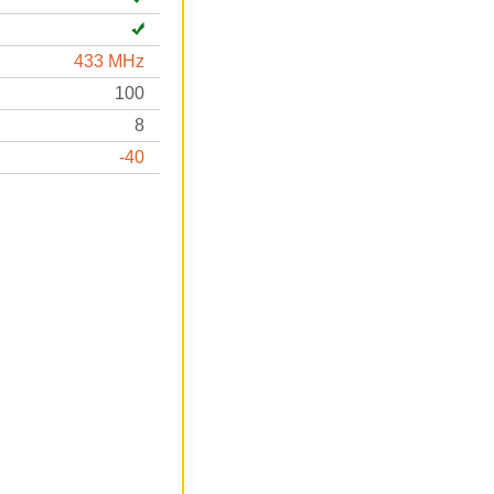
433 MHz
100
8
-40