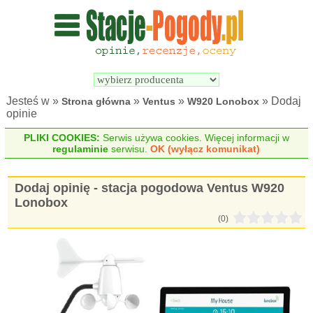
Wyszukiwarka 
Porównywarka 
stacji 
stacji 
pogodowych
pogodowych
Jesteś w »
»
»
» Dodaj
Strona główna
Ventus
W920 Lonobox
opinie
PLIKI COOKIES:
Serwis używa cookies. Więcej informacji w
regulaminie
serwisu.
OK (wyłącz komunikat)
Dodaj opinię - stacja pogodowa Ventus W920
Lonobox
(0)