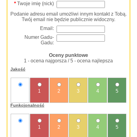
*
Twoje imię (nick)
Podanie adresu email umożliwi innym kontakt z Tobą.
Twój email nie będzie publicznie widoczny.
Email:
Numer Gadu-
Gadu:
Oceny punktowe
1 - ocena najgorsza / 5 - ocena najlepsza
Jakość
nie
1
2
3
4
5
oceniam
Funkcjonalność
nie
1
2
3
4
5
oceniam