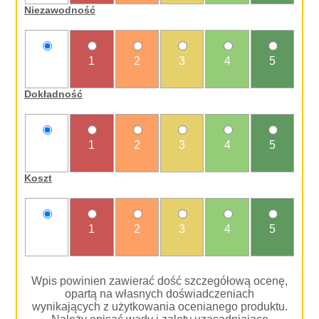
Niezawodność
nie
1
2
3
4
5
oceniam
Dokładność
nie
1
2
3
4
5
oceniam
Koszt
nie
1
2
3
4
5
oceniam
Wpis powinien zawierać dość szczegółową ocenę,
opartą na własnych doświadczeniach
wynikających z użytkowania ocenianego produktu.