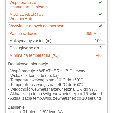
Współpraca ze
smartfonami/tabletami
MOBILE ALERTS /
WeatherHub
Wysyłanie danych do Internetu
Pasmo radiowe
868 MHz
Maksymalny zasięg (m)
100
Obsługiwane czujniki
3
Minimalna temperatura (°C)
-40
Dodatkowe informacje
- Współpracuje z WEATHERHUB Gateway
- Wskaźnik komfortu (buźka)
- Temperatur wewnętrzna: -10°C do +60°C
- Temperatura zewnętrzna: -40°C do +60°C
- Wilgotność wewnętrzna/zewnętrzna: 1% do 99%
- Aktualizacja temp./wilg. wewnętrznej: co 16 sekund
- Aktualizacja temp./wilg. zewnętrznej: co 10 sekund
Zasilanie:
- stacja: 3 baterie 1,5V typu AA