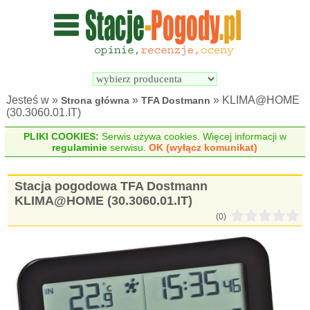
Wyszukiwarka 
Porównywarka 
stacji 
stacji 
pogodowych
pogodowych
Jesteś w »
»
» KLIMA@HOME
Strona główna
TFA Dostmann
(30.3060.01.IT)
PLIKI COOKIES:
Serwis używa cookies. Więcej informacji w
regulaminie
serwisu.
OK (wyłącz komunikat)
Stacja pogodowa TFA Dostmann
KLIMA@HOME (30.3060.01.IT)
(0)