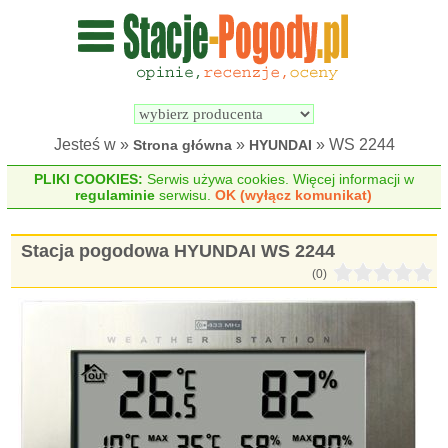
Wyszukiwarka 
Porównywarka 
stacji 
stacji 
pogodowych
pogodowych
Jesteś w »
»
» WS 2244
Strona główna
HYUNDAI
PLIKI COOKIES:
Serwis używa cookies. Więcej informacji w
regulaminie
serwisu.
OK (wyłącz komunikat)
Stacja pogodowa HYUNDAI WS 2244
(0)