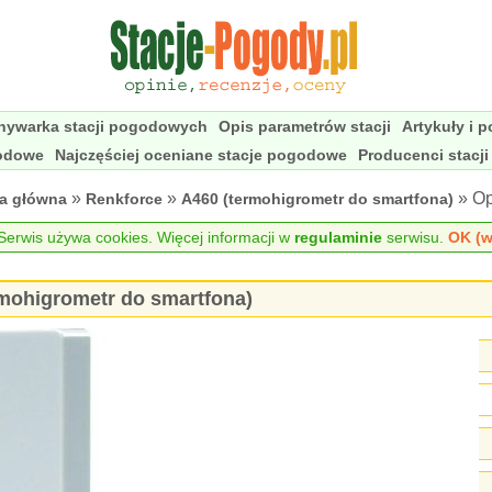
nywarka stacji pogodowych
Opis parametrów stacji
Artykuły i 
godowe
Najczęściej oceniane stacje pogodowe
Producenci stacj
»
»
» Op
na główna
Renkforce
A460 (termohigrometr do smartfona)
erwis używa cookies. Więcej informacji w
regulaminie
serwisu.
OK (w
rmohigrometr do smartfona)