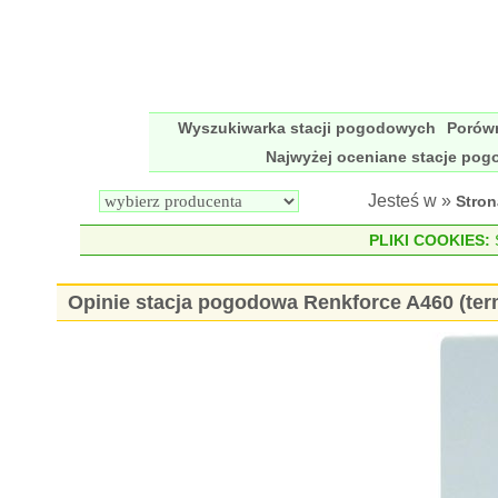
Wyszukiwarka stacji pogodowych
Porów
Najwyżej oceniane stacje po
Jesteś w »
Stro
PLIKI COOKIES:
S
Opinie stacja pogodowa Renkforce A460 (te