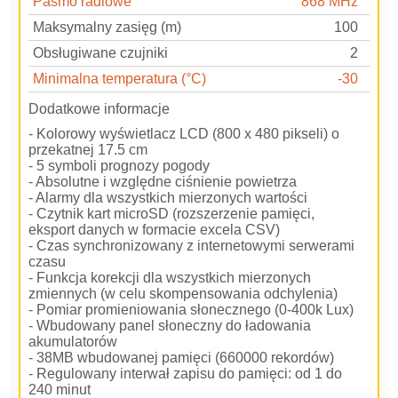
Pasmo radiowe
868 MHz
Maksymalny zasięg (m)
100
Obsługiwane czujniki
2
Minimalna temperatura (°C)
-30
Dodatkowe informacje
- Kolorowy wyświetlacz LCD (800 x 480 pikseli) o
przekatnej 17.5 cm
- 5 symboli prognozy pogody
- Absolutne i względne ciśnienie powietrza
- Alarmy dla wszystkich mierzonych wartości
- Czytnik kart microSD (rozszerzenie pamięci,
eksport danych w formacie excela CSV)
- Czas synchronizowany z internetowymi serwerami
czasu
- Funkcja korekcji dla wszystkich mierzonych
zmiennych (w celu skompensowania odchylenia)
- Pomiar promieniowania słonecznego (0-400k Lux)
- Wbudowany panel słoneczny do ładowania
akumulatorów
- 38MB wbudowanej pamięci (660000 rekordów)
- Regulowany interwał zapisu do pamięci: od 1 do
240 minut