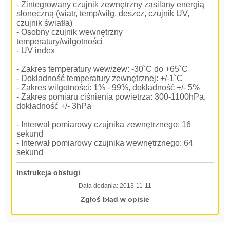
- Zintegrowany czujnik zewnętrzny zasilany energią
słoneczną (wiatr, temp/wilg, deszcz, czujnik UV,
czujnik światła)
- Osobny czujnik wewnętrzny
temperatury/wilgotności
- UV index
- Zakres temperatury wew/zew: -30˚C do +65˚C
- Dokładność temperatury zewnętrznej: +/-1˚C
- Zakres wilgotności: 1% - 99%, dokładność +/- 5%
- Zakres pomiaru ciśnienia powietrza: 300-1100hPa,
dokładność +/- 3hPa
- Interwał pomiarowy czujnika zewnętrznego: 16
sekund
- Interwał pomiarowy czujnika wewnętrznego: 64
sekund
Instrukcja obsługi
Data dodania:
2013-11-11
Zgłoś błąd w opisie