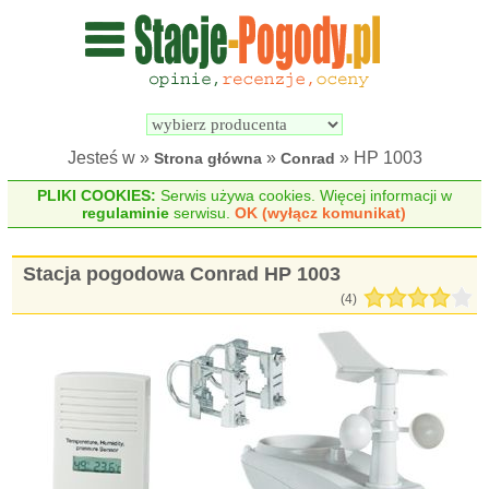
Wyszukiwarka 
Porównywarka 
stacji 
stacji 
pogodowych
pogodowych
Jesteś w »
»
» HP 1003
Strona główna
Conrad
PLIKI COOKIES:
Serwis używa cookies. Więcej informacji w
regulaminie
serwisu.
OK (wyłącz komunikat)
Stacja pogodowa Conrad HP 1003
(
4
)