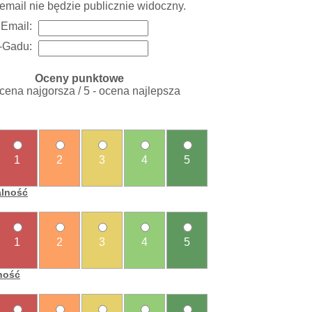
email nie będzie publicznie widoczny.
Email:
-Gadu:
Oceny punktowe
ocena najgorsza / 5 - ocena najlepsza
1
2
3
4
5
alność
1
2
3
4
5
ność