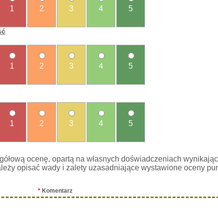
1
2
3
4
5
ść
1
2
3
4
5
1
2
3
4
5
gółową ocenę, opartą na własnych doświadczeniach wynikając
leży opisać wady i zalety uzasadniające wystawione oceny pu
*
Komentarz