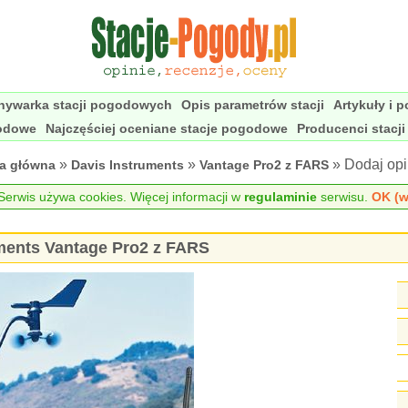
nywarka stacji pogodowych
Opis parametrów stacji
Artykuły i 
godowe
Najczęściej oceniane stacje pogodowe
Producenci stacj
»
»
» Dodaj opi
na główna
Davis Instruments
Vantage Pro2 z FARS
erwis używa cookies. Więcej informacji w
regulaminie
serwisu.
OK (w
uments Vantage Pro2 z FARS