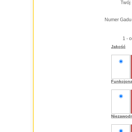
Twój 
Numer Gadu
1 - 
Jakość
nie
oceniam
Funkcjon
nie
oceniam
Niezawod