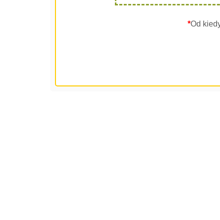
*
Od kied