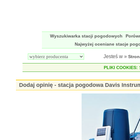
Wyszukiwarka stacji pogodowych
Porów
Najwyżej oceniane stacje po
Jesteś w »
Stro
PLIKI COOKIES:
S
Dodaj opinię - stacja pogodowa Davis Instr