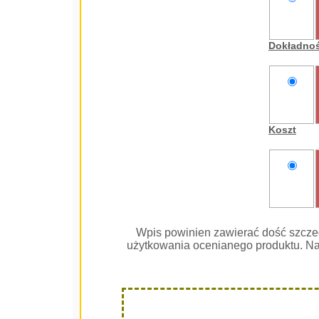
nie
oceniam
Dokładno
nie
oceniam
Koszt
nie
oceniam
Wpis powinien zawierać dość szcze
użytkowania ocenianego produktu. Na