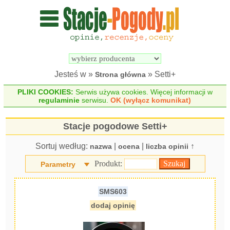
Wyszukiwarka 
Porównywarka 
stacji 
stacji 
pogodowych
pogodowych
Jesteś w »
» Setti+
Strona główna
PLIKI COOKIES:
Serwis używa cookies. Więcej informacji w
regulaminie
serwisu.
OK (wyłącz komunikat)
Stacje pogodowe Setti+
Sortuj według:
|
|
↑
nazwa
ocena
liczba opinii
Produkt:
Parametry
SMS603
dodaj opinię