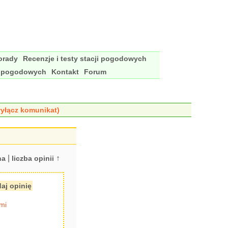
porady
Recenzje i testy stacji pogodowych
i pogodowych
Kontakt
Forum
yłącz komunikat)
|
↑
na
liczba opinii
aj opinię
mi